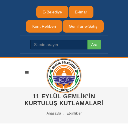
E-Belediye
E-İmar
Kent Rehberi
GemTar e-Satış
11 EYLÜL GEMLIK'IN
KURTULUŞ KUTLAMALARI
Anasayfa
Etkinlikler