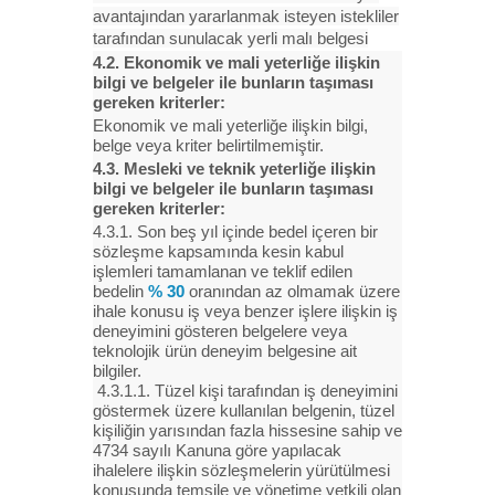
avantajından yararlanmak isteyen istekliler
tarafından sunulacak yerli malı belgesi
4.2. Ekonomik ve mali yeterliğe ilişkin
bilgi ve belgeler ile bunların taşıması
gereken kriterler:
Ekonomik ve mali yeterliğe ilişkin bilgi,
belge veya kriter belirtilmemiştir.
4.3. Mesleki ve teknik yeterliğe ilişkin
bilgi ve belgeler ile bunların taşıması
gereken kriterler:
4.3.1. Son beş yıl içinde bedel içeren bir
sözleşme kapsamında kesin kabul
işlemleri tamamlanan ve teklif edilen
bedelin
% 30
oranından az olmamak üzere
ihale konusu iş veya benzer işlere ilişkin iş
deneyimini gösteren belgelere veya
teknolojik ürün deneyim belgesine ait
bilgiler.
4.3.1.1. Tüzel kişi tarafından iş deneyimini
göstermek üzere kullanılan belgenin, tüzel
kişiliğin yarısından fazla hissesine sahip ve
4734 sayılı Kanuna göre yapılacak
ihalelere ilişkin sözleşmelerin yürütülmesi
konusunda temsile ve yönetime yetkili olan