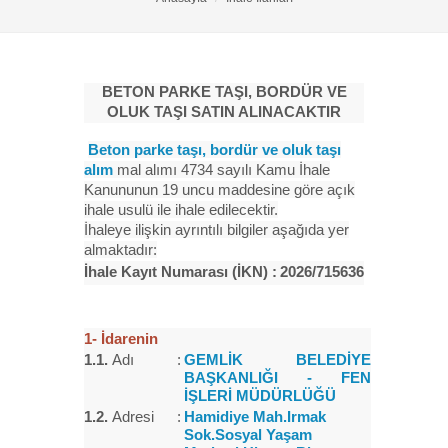
BETON PARKE TAŞI, BORDÜR VE
OLUK TAŞI SATIN ALINACAKTIR
Beton parke taşı, bordür ve oluk taşı
alım
mal alımı 4734 sayılı Kamu İhale
Kanununun 19 uncu maddesine göre açık
ihale usulü ile ihale edilecektir.
İhaleye ilişkin ayrıntılı bilgiler aşağıda yer
almaktadır:
İhale Kayıt Numarası (İKN)
:
2026/715636
1- İdarenin
1.1.
Adı
:
GEMLİK BELEDİYE
BAŞKANLIĞI - FEN
İŞLERİ MÜDÜRLÜĞÜ
1.2.
Adresi
:
Hamidiye Mah.Irmak
Sok.Sosyal Yaşam