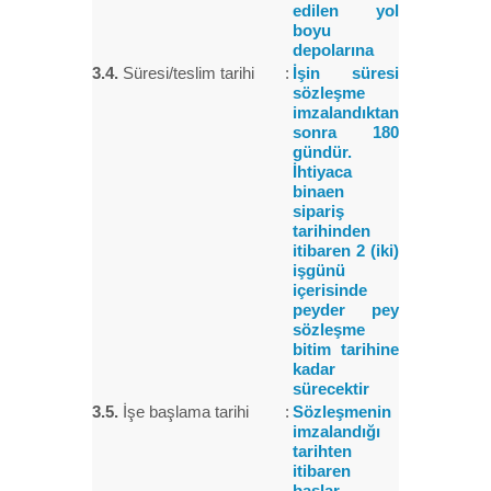
edilen yol
boyu
depolarına
3.4.
Süresi/teslim tarihi
:
İşin süresi
sözleşme
imzalandıktan
sonra 180
gündür.
İhtiyaca
binaen
sipariş
tarihinden
itibaren 2 (iki)
işgünü
içerisinde
peyder pey
sözleşme
bitim tarihine
kadar
sürecektir
3.5.
İşe başlama tarihi
:
Sözleşmenin
imzalandığı
tarihten
itibaren
başlar