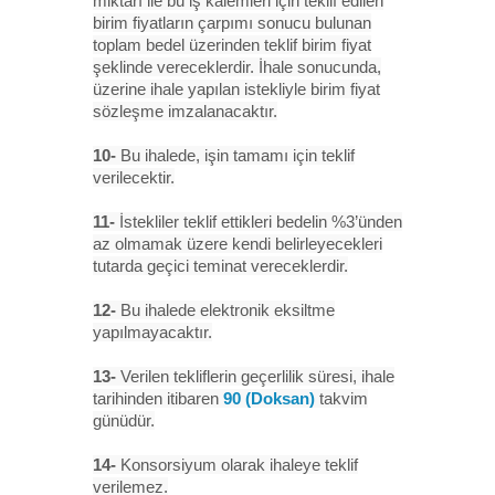
miktarı ile bu iş kalemleri için teklif edilen
birim fiyatların çarpımı sonucu bulunan
toplam bedel üzerinden teklif birim fiyat
şeklinde vereceklerdir. İhale sonucunda,
üzerine ihale yapılan istekliyle birim fiyat
sözleşme imzalanacaktır.
10-
Bu ihalede, işin tamamı için teklif
verilecektir.
11-
İstekliler teklif ettikleri bedelin %3’ünden
az olmamak üzere kendi belirleyecekleri
tutarda geçici teminat vereceklerdir.
12-
Bu ihalede elektronik eksiltme
yapılmayacaktır.
13-
Verilen tekliflerin geçerlilik süresi, ihale
tarihinden itibaren
90 (Doksan)
takvim
günüdür.
14-
Konsorsiyum olarak ihaleye teklif
verilemez.