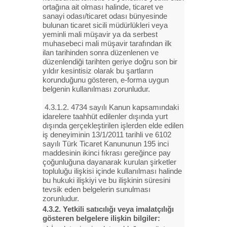
ortağına ait olması halinde, ticaret ve
sanayi odası/ticaret odası bünyesinde
bulunan ticaret sicili müdürlükleri veya
yeminli mali müşavir ya da serbest
muhasebeci mali müşavir tarafından ilk
ilan tarihinden sonra düzenlenen ve
düzenlendiği tarihten geriye doğru son bir
yıldır kesintisiz olarak bu şartların
korunduğunu gösteren, e-forma uygun
belgenin kullanılması zorunludur.
4.3.1.2. 4734 sayılı Kanun kapsamındaki
idarelere taahhüt edilenler dışında yurt
dışında gerçekleştirilen işlerden elde edilen
iş deneyiminin 13/1/2011 tarihli ve 6102
sayılı Türk Ticaret Kanununun 195 inci
maddesinin ikinci fıkrası gereğince pay
çoğunluğuna dayanarak kurulan şirketler
topluluğu ilişkisi içinde kullanılması halinde
bu hukuki ilişkiyi ve bu ilişkinin süresini
tevsik eden belgelerin sunulması
zorunludur.
4.3.2. Yetkili satıcılığı veya imalatçılığı
gösteren belgelere ilişkin bilgiler: