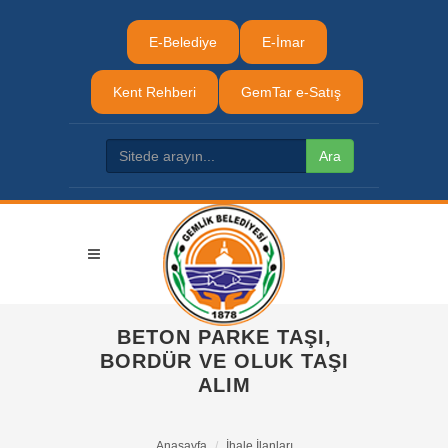
E-Belediye
E-İmar
Kent Rehberi
GemTar e-Satış
BETON PARKE TAŞI,
BORDÜR VE OLUK TAŞI
ALIM
Anasayfa
İhale İlanları