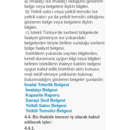
a) İmalatçı ise imalatçı olduğunu gösteren
belge veya belgelere ilişkin bilgiler,
b) Yetkili satıcı veya yetkili temsilci ise
yetkili satıcı ya da yetkili temsilci olduğunu
gösteren belge veya belgelere ilişkin
bilgiler,
c) İstekli Türkiye'de serbest bölgelerde
faaliyet gösteriyor ise yukarıdaki
belgelerden biriyle birlikte sunduğu serbest
bölge faaliyet belgesi.
İsteklilerin yukarıda sayılan bilgilerden,
kendi durumuna uygun bilgi veya bilgileri
belirten isteklilerin ihaleye katılım belgesi
uygun kabul edilir.İsteklinin alım konusu
malı teklif etmeye yetkisinin bulunup
bulunmadığını gösteren belgeler şunlardır:
İmalat Yeterlik Belgesi
İmalatçı Belgesi
Kapasite Raporu
Sanayi Sicil Belgesi
Yetkili Satıcı Belgesi
Yetkili Temsilci Belgesi
4.4. Bu ihalede benzer iş olarak kabul
edilecek işler:
4.4.1.