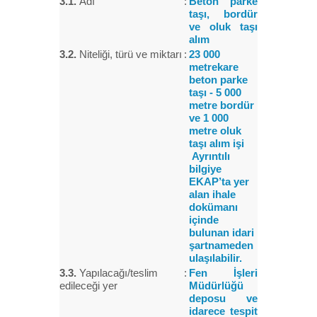
3.1.
Adı
:
Beton parke
taşı, bordür
ve oluk taşı
alım
3.2.
Niteliği, türü ve miktarı
:
23 000
metrekare
beton parke
taşı - 5 000
metre bordür
ve 1 000
metre oluk
taşı alım işi
Ayrıntılı
bilgiye
EKAP’ta yer
alan ihale
dokümanı
içinde
bulunan idari
şartnameden
ulaşılabilir.
3.3.
Yapılacağı/teslim
:
Fen İşleri
edileceği yer
Müdürlüğü
deposu ve
idarece tespit