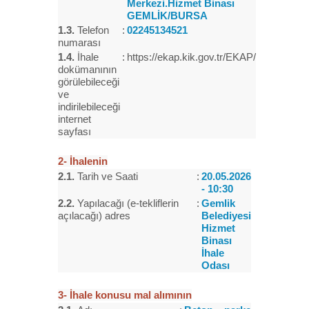
Merkezi.Hizmet Binası
GEMLİK/BURSA
1.3.
Telefon
:
02245134521
numarası
1.4.
İhale
:
https://ekap.kik.gov.tr/EKAP/
dokümanının
görülebileceği
ve
indirilebileceği
internet
sayfası
2- İhalenin
2.1.
Tarih ve Saati
:
20.05.2026
- 10:30
2.2.
Yapılacağı (e-tekliflerin
:
Gemlik
açılacağı) adres
Belediyesi
Hizmet
Binası
İhale
Odası
3- İhale konusu mal alımının