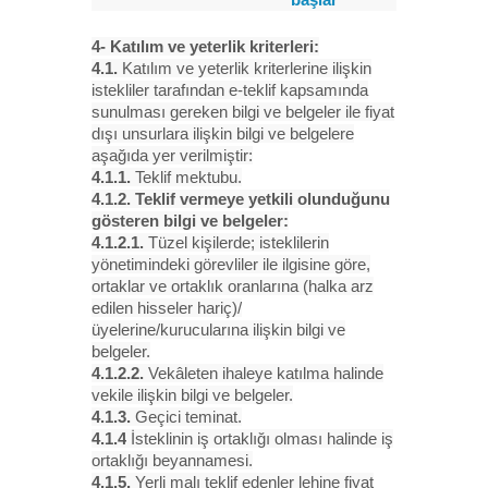
4- Katılım ve yeterlik kriterleri:
4.1.
Katılım ve yeterlik kriterlerine ilişkin
istekliler tarafından e-teklif kapsamında
sunulması gereken bilgi ve belgeler ile fiyat
dışı unsurlara ilişkin bilgi ve belgelere
aşağıda yer verilmiştir:
4.1.1.
Teklif mektubu.
4.1.2. Teklif vermeye yetkili olunduğunu
gösteren bilgi ve belgeler:
4.1.2.1.
Tüzel kişilerde; isteklilerin
yönetimindeki görevliler ile ilgisine göre,
ortaklar ve ortaklık oranlarına (halka arz
edilen hisseler hariç)/
üyelerine/kurucularına ilişkin bilgi ve
belgeler.
4.1.2.2.
Vekâleten ihaleye katılma halinde
vekile ilişkin bilgi ve belgeler.
4.1.3.
Geçici teminat.
4.1.4
İsteklinin iş ortaklığı olması halinde iş
ortaklığı beyannamesi.
4.1.5.
Yerli malı teklif edenler lehine fiyat