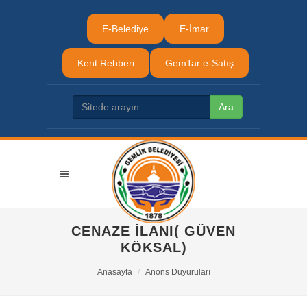
E-Belediye
E-İmar
Kent Rehberi
GemTar e-Satış
CENAZE İLANI( GÜVEN
KÖKSAL)
Anasayfa
Anons Duyuruları