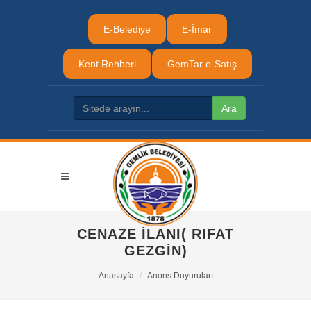
E-Belediye
E-İmar
Kent Rehberi
GemTar e-Satış
CENAZE İLANI( RIFAT
GEZGİN)
Anasayfa
Anons Duyuruları