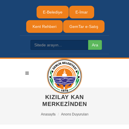
E-Belediye
E-İmar
Kent Rehberi
GemTar e-Satış
KIZILAY KAN
MERKEZİNDEN
Anasayfa
Anons Duyuruları