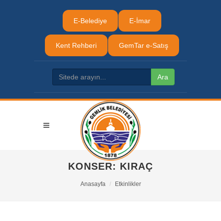
E-Belediye
E-İmar
Kent Rehberi
GemTar e-Satış
KONSER: KIRAÇ
Anasayfa
Etkinlikler