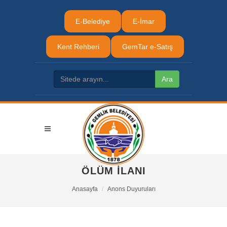
E-Belediye
E-İmar
Kent Rehberi
GemTar e-Satış
ÖLÜM İLANI
Anasayfa
Anons Duyuruları