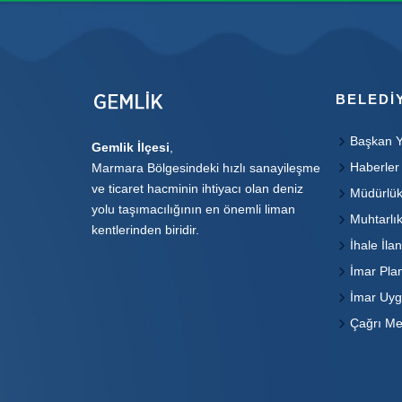
BELEDI
Başkan Y
Gemlik İlçesi
,
Haberler
Marmara Bölgesindeki hızlı sanayileşme
ve ticaret hacminin ihtiyacı olan deniz
Müdürlük
yolu taşımacılığının en önemli liman
Muhtarlık
kentlerinden biridir.
İhale İlan
İmar Plan
İmar Uyg
Çağrı Me