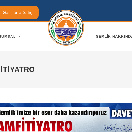
GemTar e-Satış
RUMSAL
GEMLIK HAKKIND
ITIYATRO