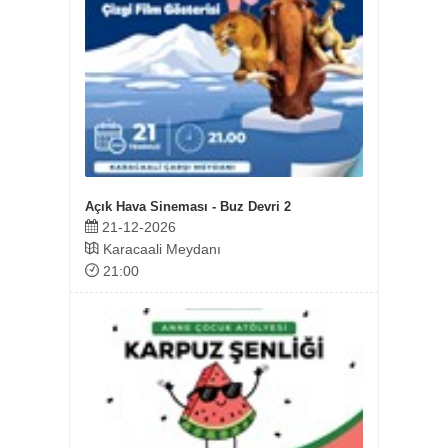
Açık Hava Sineması - Buz Devri 2
21-12-2026
14-0
Karacaali Meydanı
Balık
21:00
11: