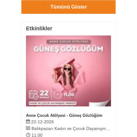
Tümünü Göster
Etkinlikler
Doğa Yürüyüşü – Haydariye / Ormancı Çeşme Mevkii
Anne Çocuk Atölyesi - Güneş Gözlüğüm
Ahşap 
22-12-2026
24-0
Balıkpazarı Kadın ve Çocuk Dayanışma Merkezi
Tekn
11:00
14: