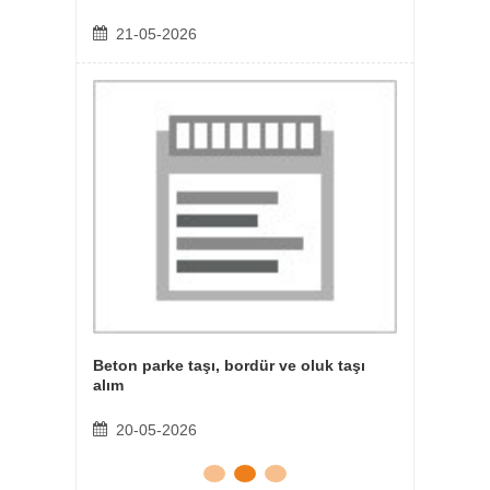
21-05-2026
30-
ıcır
Beton parke taşı, bordür ve oluk taşı
Sıcak 
alım
Kaplam
yapım 
20-05-2026
24-