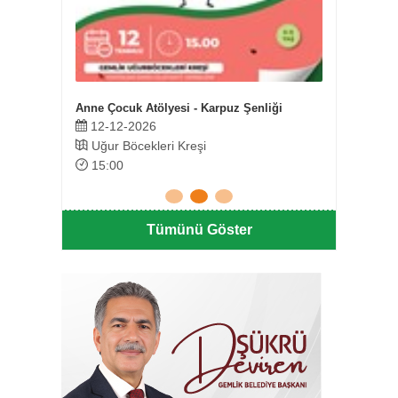
Anne Çocuk Atölyesi - Karpuz Şenliği
Zeytiny
12-12-2026
14-0
Uğur Böcekleri Kreşi
Büyü
15:00
19:
Tümünü Göster