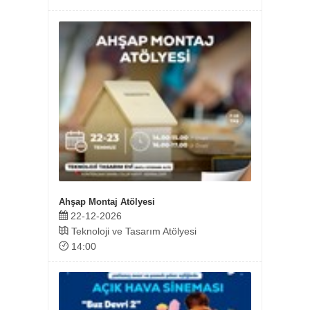
Ahşap Montaj Atölyesi
Anne Ç
22-12-2026
21-0
Teknoloji ve Tasarım Atölyesi
Balık
14:00
11: