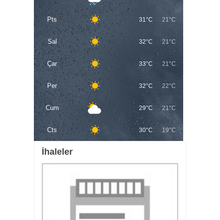
Pts
31°C
21°C
Sal
32°C
21°C
Çar
33°C
21°C
Per
32°C
22°C
Cum
29°C
21°C
Cts
30°C
19°C
İhaleler