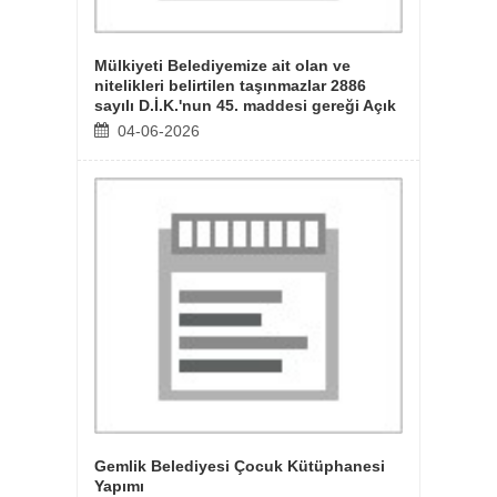
aşı mal
Mülkiyeti Belediyemize ait olan ve
Metal 
nitelikleri belirtilen taşınmazlar 2886
alımı
sayılı D.İ.K.'nun 45. maddesi gereği Açık
Teklif Usulü ile 3 (üç) yıllığına kiraya
04-06-2026
07-
verilecektir
luk
Gemlik Belediyesi Çocuk Kütüphanesi
Gemlik
Yapımı
Yapımı