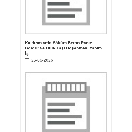
Kaldırımlarda Söküm,Beton Parke,
Cihatl
86
Bordür ve Oluk Taşı Döşenmesi Yapım
Blokta
i Açık
İşi
Yapımı
aya
26-06-2026
21-